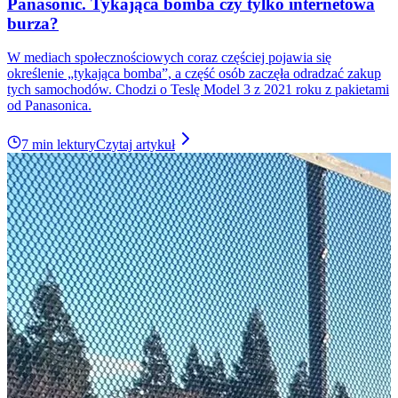
Panasonic. Tykająca bomba czy tylko internetowa
burza?
W mediach społecznościowych coraz częściej pojawia się
określenie „tykająca bomba”, a część osób zaczęła odradzać zakup
tych samochodów. Chodzi o Teslę Model 3 z 2021 roku z pakietami
od Panasonica.
7 min lektury
Czytaj artykuł