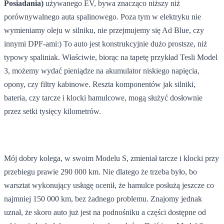
Posiadania)
używanego EV, bywa znacząco niższy niż
porównywalnego auta spalinowego. Poza tym w elektryku nie
wymieniamy oleju w silniku, nie przejmujemy się Ad Blue, czy
innymi DPF-ami:) To auto jest konstrukcyjnie dużo prostsze, niż
typowy spaliniak. Właściwie, biorąc na tapetę przykład Tesli Model
3, możemy wydać pieniądze na akumulator niskiego napięcia,
opony, czy filtry kabinowe. Reszta komponentów jak silniki,
bateria, czy tarcze i klocki hamulcowe, mogą służyć dosłownie
przez setki tysięcy kilometrów.
Mój dobry kolega, w swoim Modelu S, zmieniał tarcze i klocki przy
przebiegu prawie 290 000 km. Nie dlatego że trzeba było, bo
warsztat wykonujący usługę ocenił, że hamulce posłużą jeszcze co
najmniej 150 000 km, bez żadnego problemu. Znajomy jednak
uznał, że skoro auto już jest na podnośniku a części dostępne od