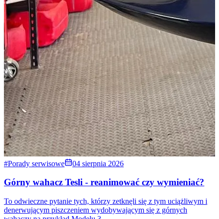
#Porady serwisowe
04 sierpnia 2026
Górny wahacz Tesli - reanimować czy wymieniać?
To odwieczne pytanie tych, którzy zetknęli się z tym uciążliwym i
denerwującym piszczeniem wydobywającym się z górnych
wahaczy na przykład Modelu 3.