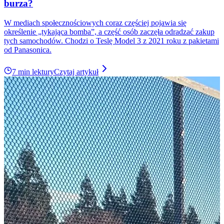
burza?
W mediach społecznościowych coraz częściej pojawia się
określenie „tykająca bomba”, a część osób zaczęła odradzać zakup
tych samochodów. Chodzi o Teslę Model 3 z 2021 roku z pakietami
od Panasonica.
7 min lektury
Czytaj artykuł