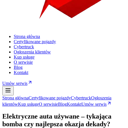
Strona główna
Certyfikowane pojazdy
Cybertruck
Ogłoszenia klientów
Kup usługę
O serwisie
Blog
Kontakt
Umów serwis
Strona główna
Certyfikowane pojazdy
Cybertruck
Ogłoszenia
klientów
Kup usługę
O serwisie
Blog
Kontakt
Umów serwis
Elektryczne auta używane – tykająca
bomba czy najlepsza okazja dekady?