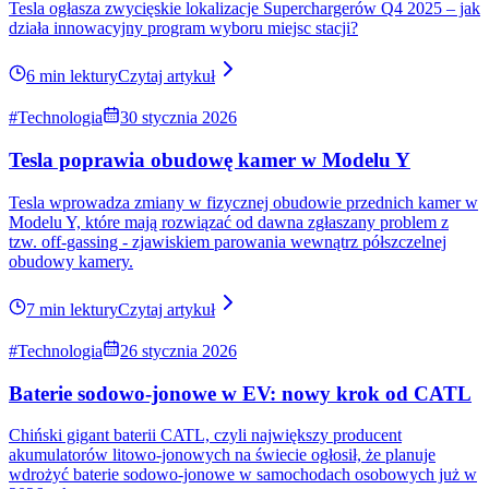
5 min lektury
Czytaj artykuł
#Technologia
17 czerwca 2026
Tesla Model 3 z grzałką PTC kontra Tesla Model 3 z
pompą ciepła. Ile naprawdę można zaoszczędzić?
Tesla Model 3 z grzałką PTC kontra Tesla Model 3 z pompą ciepła.
Ile naprawdę można zaoszczędzić? Sprawdzamy to na konkretnych
liczbach.
7 min lektury
Czytaj artykuł
#Technologia
10 czerwca 2026
Autopilot bez tajemnic, czyli o co chodzi z HW2,5 -
HW3 -HW4?
Hardware to jedno a soft drugie. Jednak jeśli chodzi o Autopilota, te
dwie zmienne, muszą się zgrać w sposób wręcz idealny...