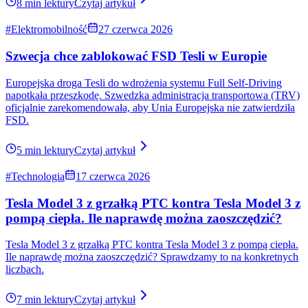
To odwieczne pytanie tych, którzy zetknęli się z tym uciążliwym i
denerwującym piszczeniem wydobywającym się z górnych
wahaczy na przykład Modelu 3.
5 min lektury
Czytaj artykuł