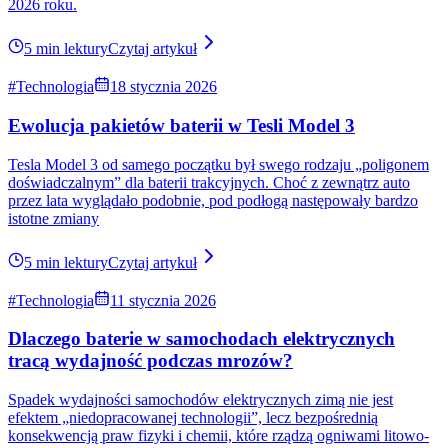
7 min lektury
Czytaj artykuł
#Porady serwisowe
02 czerwca 2026
Tesla po szkodzie z USA, czyli kiedy warto kupić, a
kiedy uciekać?
Jeszcze kilka lat temu import Tesli ze Stanów Zjednoczonych był
dla wielu osób złotym graalem elektromobilności. Wystarczyło
wejść na aukcję Copart lub IAAI, znaleźć auto i je kupić.
9 min lektury
Czytaj artykuł
#Technologia
26 maja 2026
Czy szybkie ładowanie niszczy baterię Tesli?
To jeden z tych tematów, które wracają regularnie. Trochę jak
dyskusje o spalaniu diesla albo o tym, czy automatyczna skrzynia
„odbiera frajdę z jazdy”.
8 min lektury
Czytaj artykuł