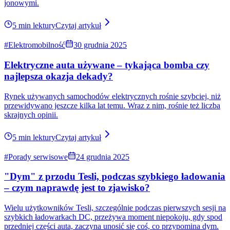
#Wydarzenia
20 maja 2026
Cybertruck miał pływać? Ale niestety tego nie robi...
Cybertruck miał pływać? Jeden wpis Elona Muska wystarczył, żeby
kierowca skończył autem w jeziorze! A na dodatek w areszcie...
6 min lektury
Czytaj artykuł
#Technologia
17 maja 2026
Jak Tesla zarządza ładowaniem baterii poprzez
oprogramowanie? Technologia, która zmieniła
elektromobilność bardziej niż sama bateria
Tesla od dawna nie traktuje baterii, jak „zbiornika energii”. Dla niej
bateria jest elementem systemu komputerowego, którym można
zarządzać praktycznie w czasie rzeczywistym.
9 min lektury
Czytaj artykuł
#Technologia
11 maja 2026