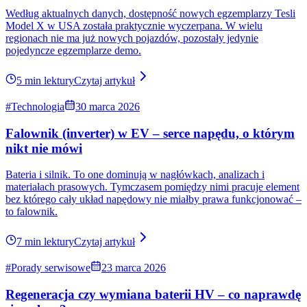
#Porady serwisowe
16 lipca 2026
Jak ładować Teslę, żeby bateria starzała się wolniej?
Tesla od lat sama podpowiada kierowcom, jak wydłużyć życie
baterii. Wielu po prostu nie zwraca na to uwagi.
9 min lektury
Czytaj artykuł