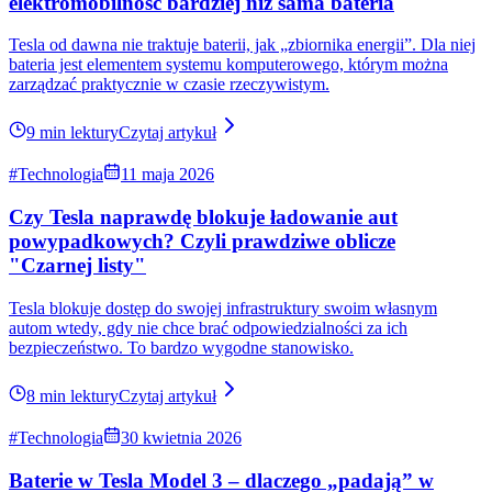
Tesla Model 3 Long Range 2021 z baterią
Panasonic. Tykająca bomba czy tylko internetowa
burza?
W mediach społecznościowych coraz częściej pojawia się
określenie „tykająca bomba”, a część osób zaczęła odradzać zakup
tych samochodów. Chodzi o Teslę Model 3 z 2021 roku z pakietami
od Panasonica.
7 min lektury
Czytaj artykuł
#Technologia
21 lipca 2026
Bezpieczeństwo baterii, czyli jak producenci
minimalizują ryzyko pożarów samochodów
elektrycznych
Bateria to serce auta EV, które musi mieć zapewnione optymalne
warunki do działania... bezawaryjnego działania. I to przez wiele lat,
nie przez rok czy trzy.
10 min lektury
Czytaj artykuł