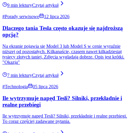
#Porady serwisowe
04 sierpnia 2026
Górny wahacz Tesli - reanimować czy wymieniać?