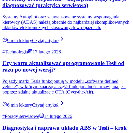
#Porady serwisowe
12 lipca 2026
Dlaczego tania Tesla często okazuje się najdroższą
opcją?
Na ekranie pojawia się Model 3 lub Model S w cenie wyraźnie
niższej od pozostałych. Kilkanaście, czasem nawet kilkadziesiąt