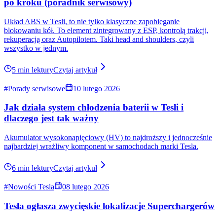
tysięcy złotych taniej. Zdjęcia wyglądają dobrze. Opis jest krótki.
"Okazja"
7 min lektury
Czytaj artykuł
#Technologia
05 lipca 2026
Ile wytrzymuje napęd Tesli? Silniki, przekładnie i
realne przebiegi
Ile wytrzymuje napęd Tesli? Silniki, przekładnie i realne przebiegi.
To coraz częściej zadawane pytania.
8 min lektury
Czytaj artykuł
#Elektromobilność
27 czerwca 2026
Szwecja chce zablokować FSD Tesli w Europie
Europejska droga Tesli do wdrożenia systemu Full Self-Driving
napotkała przeszkodę. Szwedzka administracja transportowa (TRV)
oficjalnie zarekomendowała, aby Unia Europejska nie zatwierdziła
FSD.