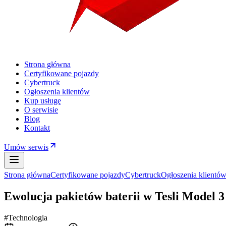
Strona główna
Certyfikowane pojazdy
Cybertruck
Ogłoszenia klientów
Kup usługę
O serwisie
Blog
Kontakt
Umów serwis
Strona główna
Certyfikowane pojazdy
Cybertruck
Ogłoszenia klientó
Ewolucja pakietów baterii w Tesli Model 3
#Technologia