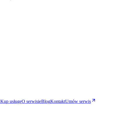
w
Kup usługę
O serwisie
Blog
Kontakt
Umów serwis