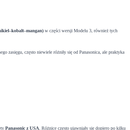
ikiel–kobalt–mangan)
w części wersji Modelu 3, również tych
go zasięgu, często niewiele różniły się od Panasonica, ale praktyka
ety
Panasonic z USA
. Różnice często ujawniały się dopiero po kilku