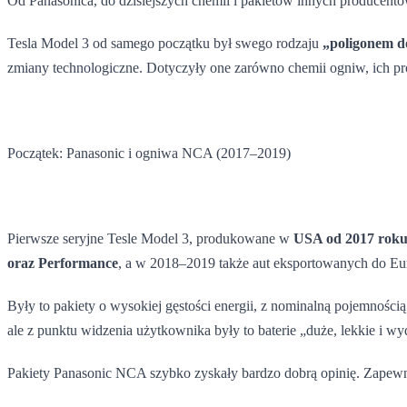
Od Panasonica, do dzisiejszych chemii i pakietów innych producentó
Tesla Model 3 od samego początku był swego rodzaju
„poligonem 
zmiany technologiczne. Dotyczyły one zarówno chemii ogniw, ich pro
Początek: Panasonic i ogniwa NCA (2017–2019)
Pierwsze seryjne Tesle Model 3, produkowane w
USA od 2017 rok
oraz Performance
, a w 2018–2019 także aut eksportowanych do Eu
Były to pakiety o wysokiej gęstości energii, z nominalną pojemnośc
ale z punktu widzenia użytkownika były to baterie „duże, lekkie i wy
Pakiety Panasonic NCA szybko zyskały bardzo dobrą opinię. Zapew