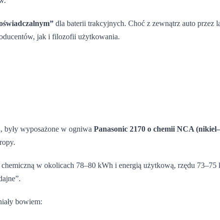
w.
doświadczalnym”
dla baterii trakcyjnych. Choć z zewnątrz auto przez 
ducentów, jak i filozofii użytkowania.
u
, były wyposażone w ogniwa
Panasonic 2170 o chemii NCA (nikiel
ropy.
ią chemiczną w okolicach 78–80 kWh i energią użytkową, rzędu 73–75 k
dajne”.
niały bowiem: