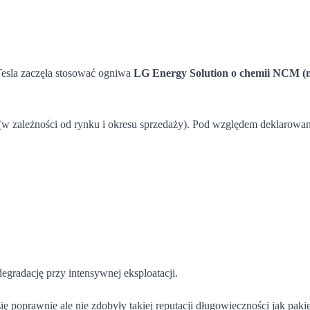
Tesla zaczęła stosować ogniwa
LG Energy Solution o chemii NCM (n
 (w zależności od rynku i okresu sprzedaży). Pod względem deklarowane
egradację przy intensywnej eksploatacji.
 poprawnie ale nie zdobyły takiej reputacji długowieczności jak paki