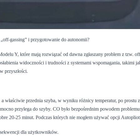
off-gassing” i przygotowanie do autonomii?
delu Y, które mają rozwiązać od dawna zgłaszany problem z tzw. off-
osłabienia widoczności i trudności z systemami wspomagania, takimi ja
w przyszłości.
właściwie przednia szyba, w wyniku różnicy temperatur, po prostu zap
ość mocno przylega do szyby. CO było bezpośrednim powodem problem
 dobre 20-25 minut. Podczas których nie mogłem używać opcji Autopliot
onsekwencji dla użytkowników.