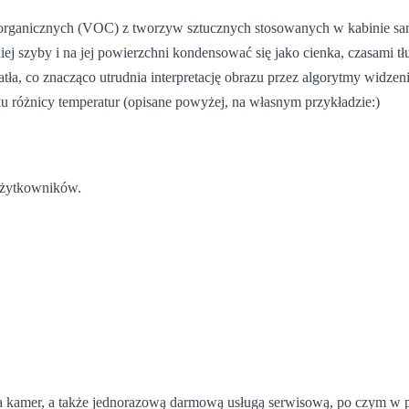
 organicznych (VOC) z tworzyw sztucznych stosowanych w kabinie sam
ej szyby i na jej powierzchni kondensować się jako cienka, czasami t
wiatła, co znacząco utrudnia interpretację obrazu przez algorytmy wi
ku różnicy temperatur (opisane powyżej, na własnym przykładzie:)
użytkowników.
nia kamer, a także jednorazową darmową usługą serwisową, po czym w