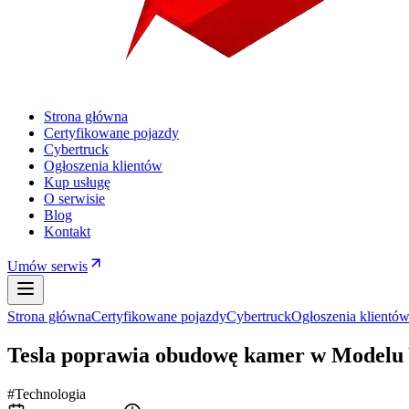
Strona główna
Certyfikowane pojazdy
Cybertruck
Ogłoszenia klientów
Kup usługę
O serwisie
Blog
Kontakt
Umów serwis
Strona główna
Certyfikowane pojazdy
Cybertruck
Ogłoszenia klientó
Tesla poprawia obudowę kamer w Modelu
#Technologia