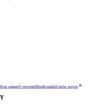
w
Kup usługę
O serwisie
Blog
Kontakt
Umów serwis
 Y