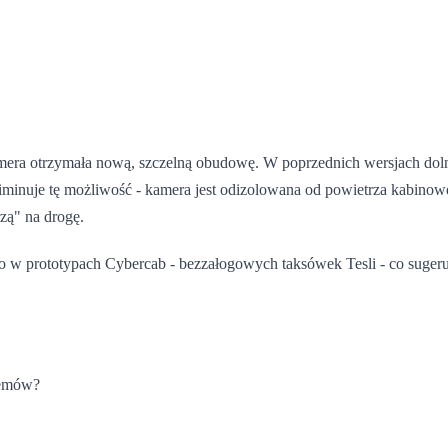
mera otrzymała nową, szczelną obudowę. W poprzednich wersjach dol
iminuje tę możliwość - kamera jest odizolowana od powietrza kabino
zą" na drogę.
 prototypach Cybercab - bezzałogowych taksówek Tesli - co sugeruje,
stemów?