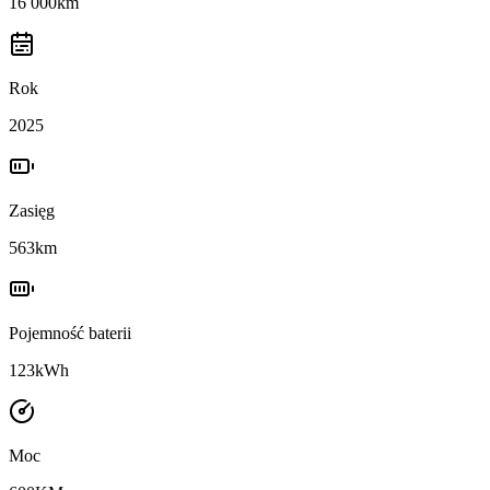
16 000
km
Rok
2025
Zasięg
563
km
Pojemność baterii
123
kWh
Moc