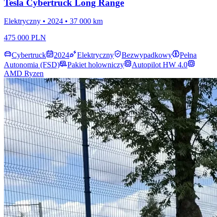
Tesla Cybertruck Long Range
Elektryczny • 2024 • 37 000 km
475 000 PLN
Cybertruck
2024
Elektryczny
Bezwypadkowy
Pełna
Autonomia (FSD)
Pakiet holowniczy
Autopilot HW 4.0
AMD Ryzen