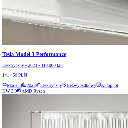
Tesla Model 3 Performance
Elektryczny • 2023 • 110 000 km
141 450 PLN
Model 3
2023
Elektryczny
Bezwypadkowy
Autopilot
HW 3.0
AMD Ryzen