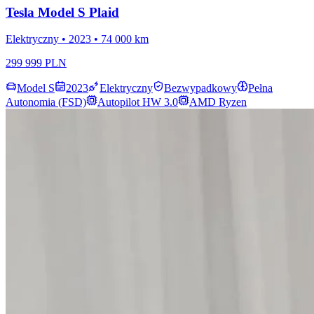
Tesla Model S Plaid
Elektryczny • 2023 • 74 000 km
299 999 PLN
Model S
2023
Elektryczny
Bezwypadkowy
Pełna
Autonomia (FSD)
Autopilot HW 3.0
AMD Ryzen