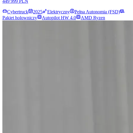
449 999 PLN
Cybertruck
2025
Elektryczny
Pełna Autonomia (FSD)
Pakiet holowniczy
Autopilot HW 4.0
AMD Ryzen